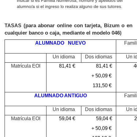
indicar si es Familia Numerosa; nombre y apellidos del
alumno/a si el ingreso lo realiza alguno de sus tutores.
(para abonar online con tarjeta, Bizum o en
TASAS
cualquier banco o caja, mediante el modelo 046
)
ALUMNADO NUEVO
Famil
Un idioma
Dos idiomas
Un i
Matrícula EOI
81,41 € 81,41 €
40
+ 50,09
€
+
131,50 €
6
ALUMNADO ANTIGUO
Famil
Un idioma
Dos idiomas
Un i
Matrícula EOI
59,04 € 59,04 €
29
+ 50,09
€
+